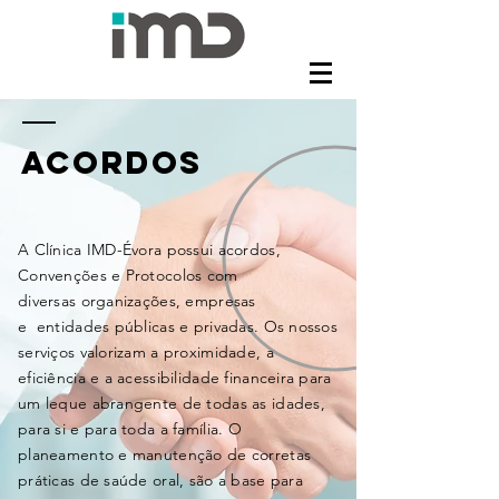
ACORDOS
A Clínica IMD-Évora possui acordos,
Convenções e Protocolos com
diversas organizações, empresas
e entidades públicas e privadas. Os nossos
serviços valorizam a proximidade, a
eficiência e a acessibilidade financeira para
um leque abrangente de todas as idades,
para si e para toda a família. O
planeamento e manutenção de corretas
práticas de saúde oral, são a base para