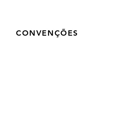
CONVENÇÕES
ADSE
IASFA-ADM
Regime
Regime
Livre
Livre
EDP Sã Vida
SAD-GNR