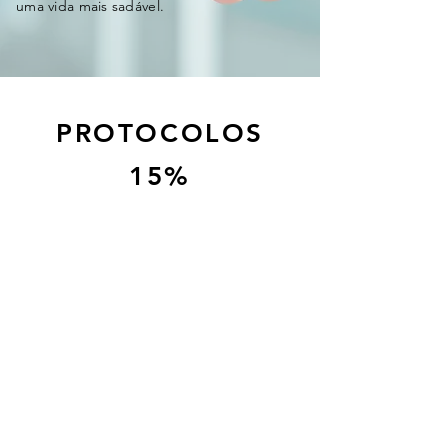
uma vida mais sadável.
PROTOCOLOS
15%
Tyco Eletronics
Gerónimo Martins
Liga dos Amigos da HESE
Cartão Vida Sana